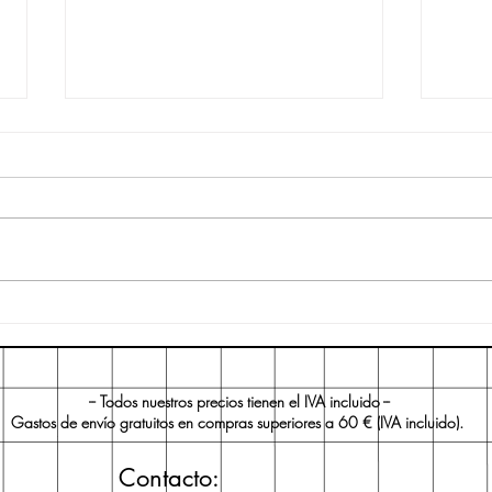
Libro
¿Cuadernos con espiral o
cosidos?
-- Todos nuestros precios tienen el IVA incluido --
Gastos de envío gratuitos en compras superiores a 60 € (IVA incluido).
Contacto: