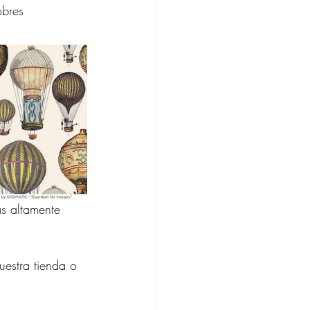
obres 
as altamente 
uestra tienda o 