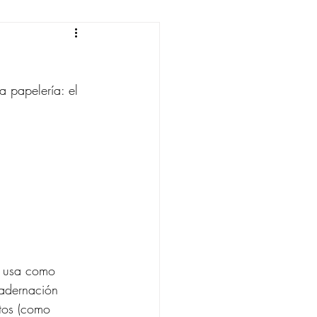
elería artesanal
 papelería: el 
e usa como 
uadernación 
etos (como 