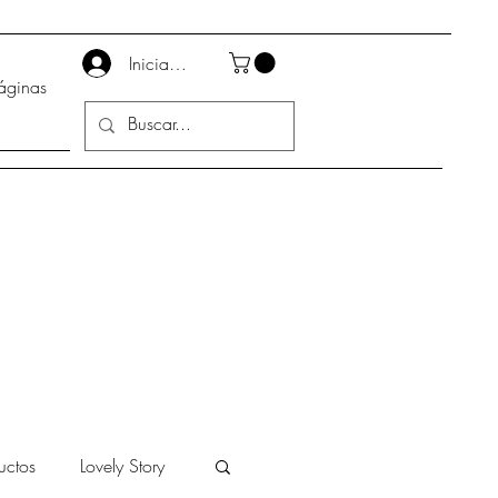
Iniciar sesión
áginas
uctos
Lovely Story