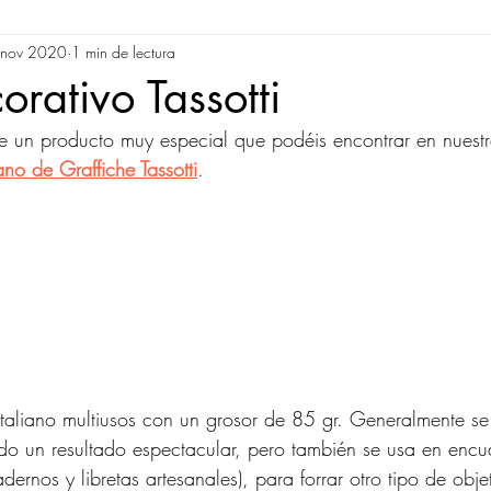
 nov 2020
1 min de lectura
scritura
Imprenta
Encuadernación
Regalos
Pap
orativo Tassotti
 un producto muy especial que podéis encontrar en nuestra
ano de Graffiche Tassotti
.
italiano multiusos con un grosor de 85 gr. Generalmente s
do un resultado espectacular, pero también se usa en enc
ernos y libretas artesanales), para forrar otro tipo de obj