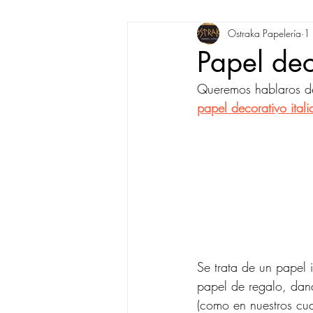
Ostraka Papelería
1
Paperblanks
Agendas
E
Papel dec
Queremos hablaros de
Inspiración
Reseña
papel decorativo itali
Se trata de un papel 
papel de regalo, dan
(como en nuestros cuad