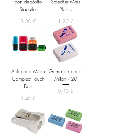
con depósito
Staedtler Mars
Staedtler
Plastic
Precio
Precio
3,80 €
1,20 €
Afilaborra Milan
Goma de borrar
Compact Touch
Milan 420
Duo
Precio
0,40 €
Precio
3,40 €