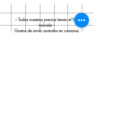
-- Todos nuestros precios tienen el IVA
incluido --
Gastos de envío gratuitos en compras
superiores a 60 € (IVA incluido).
Ostraka Papelería
Sobre nosotros
Envío y devoluciones
Políticas de la tienda
Aviso legal
Contacto
Contacto:
Tel.:
91 705 35 99
ostrakapapeleria@gmail.com
Valóranos en Google haciendo