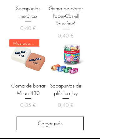
Sacapuntas
Goma de borrar
metálico
Faber-Castell
"dust-free"
Precio
0,40 €
Precio
0,40 €
Más popular
Goma de borrar
Sacapuntas de
Milan 430
plástico Joy
Precio
Precio
0,35 €
0,40 €
Cargar más