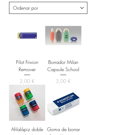
Pilot Frixion
Borrador Milan
Remover
Capsule School
Precio
Precio
2,00 €
3,00 €
Afilalápiz doble
Goma de borrar