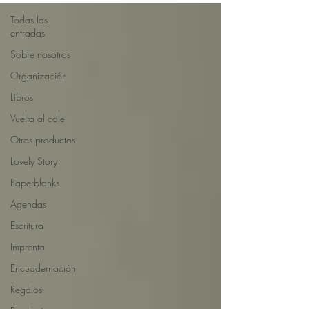
Todas las
entradas
Sobre nosotros
Organización
Libros
Vuelta al cole
Otros productos
Lovely Story
Paperblanks
Agendas
Escritura
Imprenta
Encuadernación
Regalos