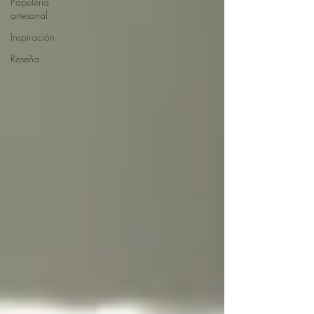
Papelería
artesanal
Inspiración
Reseña