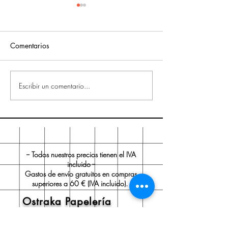
Comentarios
Escribir un comentario...
10 ideas para regalar en
¿Qué tipos de
San Valentín
encuadernación 
-- Todos nuestros precios tienen el IVA
incluido --
Gastos de envío gratuitos en compras
superiores a 60 € (IVA incluido).
Ostraka Papelería
Sobre nosotros