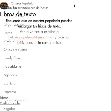
Ostraka Papelería
Todas las entradas
16 jun 2020
1 min de lectura
Libros de texto
Sobre nosotros
Recuerda que en nuestra papelería puedes 
Organización
encargar tus libros de texto.
Ven a vernos o escribe a 
Libros
ostrakapapeleria@gmail.com
 y pídenos 
Vuelta al cole
presupuesto sin compromiso.
Otros productos
Lovely Story
Paperblanks
Agendas
Escritura
Imprenta
Libros
Encuadernación
Vuelta al cole
Regalos