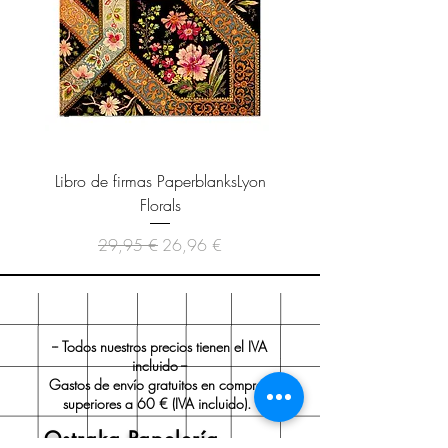
Libro de firmas PaperblanksLyon
Cuaderno Paperblanks As
Florals
Precio
Precio de oferta
29,95 €
26,96 €
-- Todos nuestros precios tienen el IVA
incluido --
Gastos de envío gratuitos en compras
superiores a 60 € (IVA incluido).
Ostraka Papelería