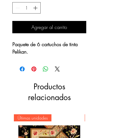
Agregar al carrito
Paquete de 6 cartuchos de tinta
Pelikan.
Productos
relacionados
Últimas unidades
Novedad