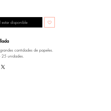
l estar disponible
llada
r grandes cantidades de papeles.
e 25 unidades.