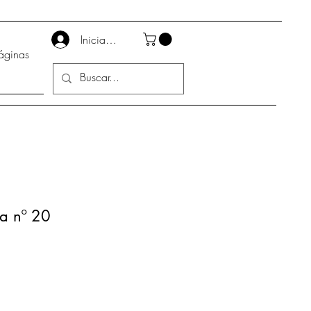
Iniciar sesión
áginas
sa nº 20