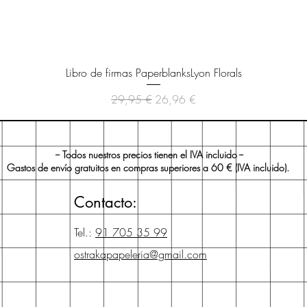
Vista rápida
Libro de firmas PaperblanksLyon Florals
Precio
Precio de oferta
29,95 €
26,96 €
-- Todos nuestros precios tienen el IVA incluido --
Gastos de envío gratuitos en compras superiores a 60 € (IVA incluido).
Contacto:
Tel.:
91 705 35 99
ostrakapapeleria@gmail.com