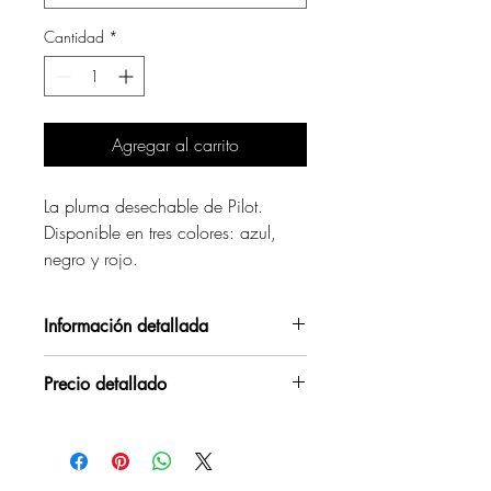
Cantidad
*
Agregar al carrito
La pluma desechable de Pilot.
Disponible en tres colores: azul,
negro y rojo.
Información detallada
Pluma desechable con plumín
Precio detallado
metálico y visor de tinta.
Disponible en tres colores:
1
10
azul, negro y rojo.
Precio unitario
3,50
3,35