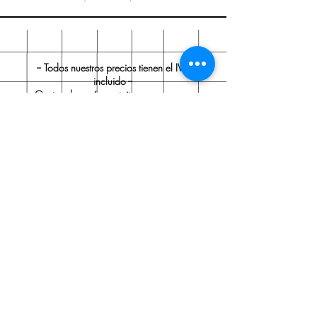
-- Todos nuestros precios tienen el IVA
incluido --
Gastos de envío gratuitos en compras
superiores a 60 € (IVA incluido).
Ostraka Papelería
Sobre nosotros
Envío y devoluciones
Políticas de la tienda
Aviso legal
Contacto
Contacto:
Tel.:
91 705 35 99
ostrakapapeleria@gmail.com