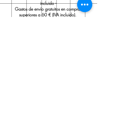
incluido --
Gastos de envío gratuitos en compras
superiores a 60 € (IVA incluido).
Ostraka Papelería
Sobre nosotros
Envío y devoluciones
Políticas de la tienda
Aviso legal
Contacto
Contacto:
Tel.:
91 705 35 99
ostrakapapeleria@gmail.com
Valóranos en Google haciendo
clic
aquí
.
Suscríbete a nuestro boletín: