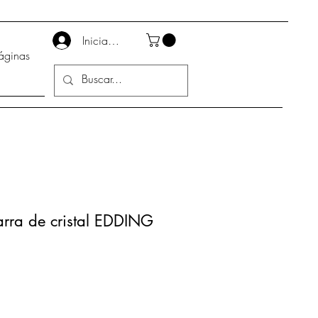
Iniciar sesión
áginas
arra de cristal EDDING