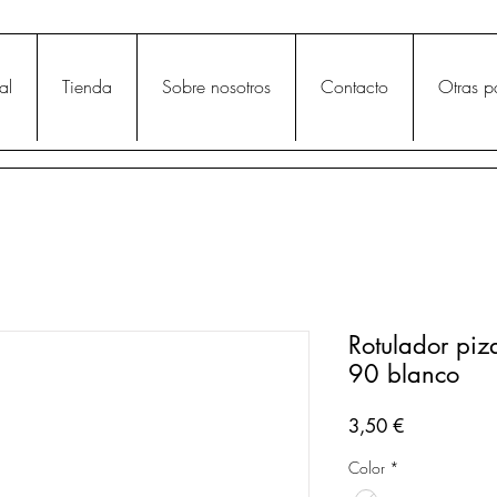
al
Tienda
Sobre nosotros
Contacto
Otras p
Rotulador piz
90 blanco
Precio
3,50 €
Color
*