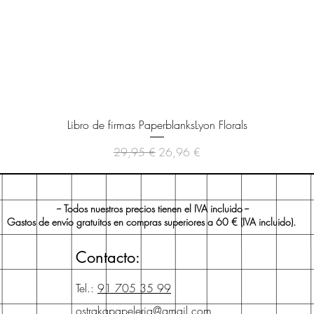
Vista rápida
Libro de firmas PaperblanksLyon Florals
Precio
Precio de oferta
29,95 €
26,96 €
-- Todos nuestros precios tienen el IVA incluido --
Gastos de envío gratuitos en compras superiores a 60 € (IVA incluido).
Contacto:
Tel.:
91 705 35 99
ostrakapapeleria@gmail.com