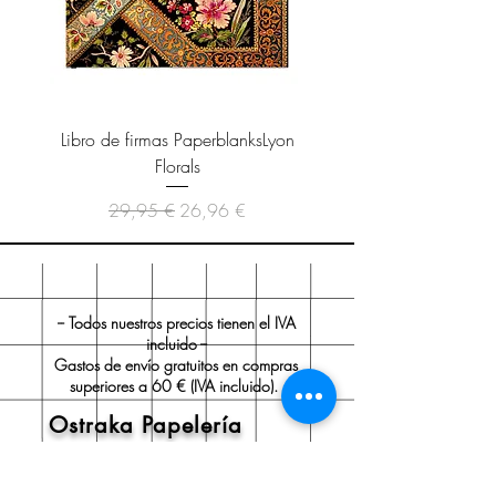
Libro de firmas PaperblanksLyon
Cuaderno Paperblanks As
Florals
Precio
Precio de oferta
29,95 €
26,96 €
-- Todos nuestros precios tienen el IVA
incluido --
Gastos de envío gratuitos en compras
superiores a 60 € (IVA incluido).
Ostraka Papelería
Sobre nosotros
Envío y devoluciones