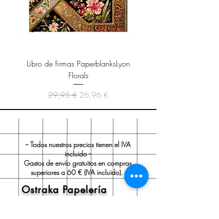
Libro de firmas PaperblanksLyon
Cuaderno Paperblanks As
Florals
Precio
Precio de oferta
29,95 €
26,96 €
-- Todos nuestros precios tienen el IVA
incluido --
Gastos de envío gratuitos en compras
superiores a 60 € (IVA incluido).
Ostraka Papelería
Sobre nosotros