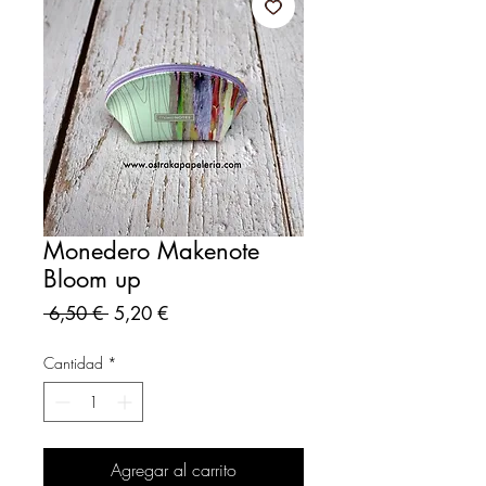
Monedero Makenote
Bloom up
Precio
Precio
 6,50 € 
5,20 €
de
oferta
Cantidad
*
Agregar al carrito