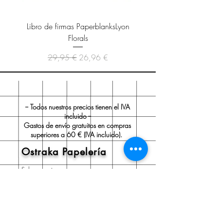
Libro de firmas PaperblanksLyon
Cuaderno Paperblanks As
Florals
Precio
Precio de oferta
29,95 €
26,96 €
-- Todos nuestros precios tienen el IVA
incluido --
Gastos de envío gratuitos en compras
superiores a 60 € (IVA incluido).
Ostraka Papelería
Sobre nosotros
Envío y devoluciones
Políticas de la tienda
Aviso legal