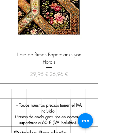
Libro de firmas PaperblanksLyon
Cuaderno Paperblanks As
Florals
Precio
Precio de oferta
29,95 €
26,96 €
-- Todos nuestros precios tienen el IVA
incluido --
Gastos de envío gratuitos en compras
superiores a 60 € (IVA incluido).
Ostraka Papelería