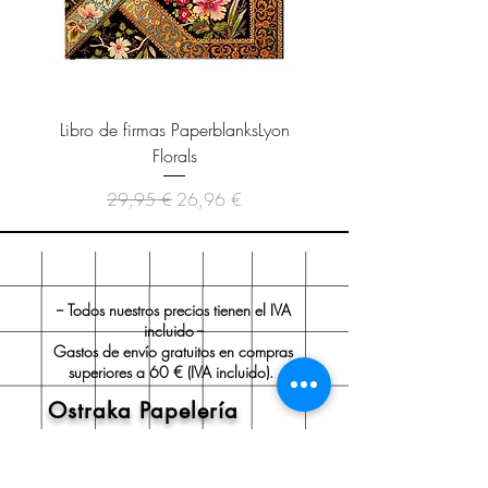
Libro de firmas PaperblanksLyon
Cuaderno Paperblanks As
Florals
Precio
Precio de oferta
29,95 €
26,96 €
-- Todos nuestros precios tienen el IVA
incluido --
Gastos de envío gratuitos en compras
superiores a 60 € (IVA incluido).
Ostraka Papelería
Sobre nosotros
Envío y devoluciones