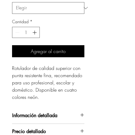
Cantidad
*
Agregar al carrito
Rotulador de calidad superior con
punta resistente fina, recomendado
para uso profesional, escolar y
doméstico. Disponible en cuatro
colores neón.
Información detallada
Tinta a base de agua.
Precio detallado
Punta cónica. Trazo de 0,5-1 mm.