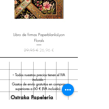
Libro de firmas PaperblanksLyon
Cuaderno Paperblanks As
Florals
Precio
Precio de oferta
29,95 €
26,96 €
-- Todos nuestros precios tienen el IVA
incluido --
Gastos de envío gratuitos en compras
superiores a 60 € (IVA incluido).
Ostraka Papelería
Sobre nosotros