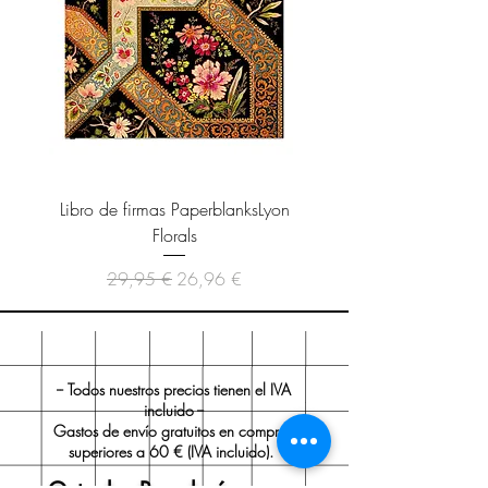
Libro de firmas PaperblanksLyon
Cuaderno Paperblanks As
Florals
Precio
Precio de oferta
29,95 €
26,96 €
-- Todos nuestros precios tienen el IVA
incluido --
Gastos de envío gratuitos en compras
superiores a 60 € (IVA incluido).