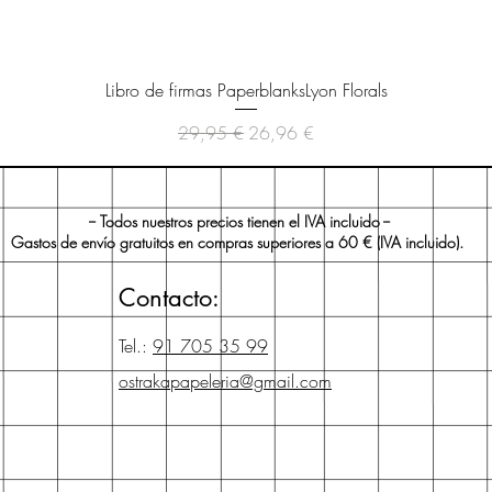
Vista rápida
Libro de firmas PaperblanksLyon Florals
Precio
Precio de oferta
29,95 €
26,96 €
-- Todos nuestros precios tienen el IVA incluido --
Gastos de envío gratuitos en compras superiores a 60 € (IVA incluido).
Contacto:
Tel.:
91 705 35 99
ostrakapapeleria@gmail.com