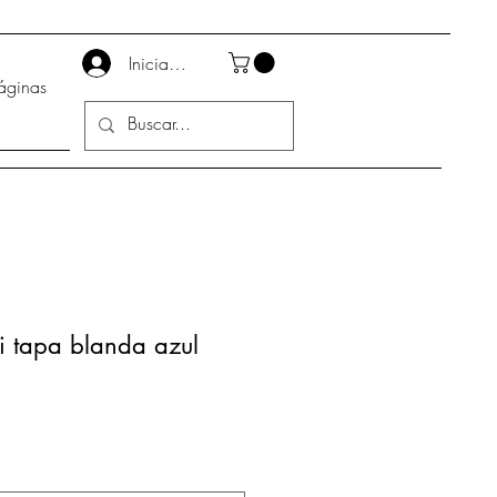
Iniciar sesión
áginas
i tapa blanda azul