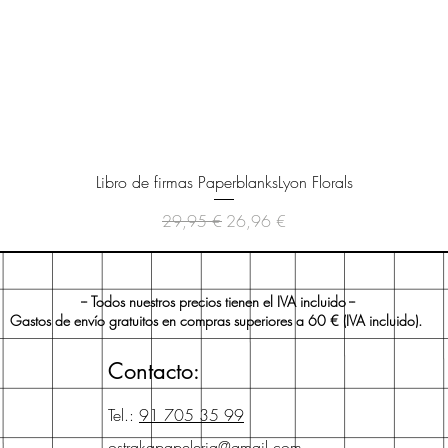
Vista rápida
Libro de firmas PaperblanksLyon Florals
Precio
Precio de oferta
29,95 €
26,96 €
-- Todos nuestros precios tienen el IVA incluido --
Gastos de envío gratuitos en compras superiores a 60 € (IVA incluido).
Contacto:
Tel.:
91 705 35 99
ostrakapapeleria@gmail.com