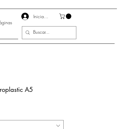
Iniciar sesión
áginas
roplastic A5
ecio
erta