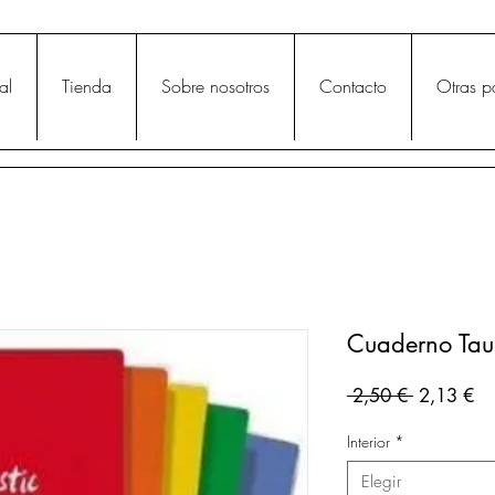
al
Tienda
Sobre nosotros
Contacto
Otras p
Cuaderno Tau
Precio
Pr
 2,50 € 
2,13 €
de
Interior
*
of
Elegir