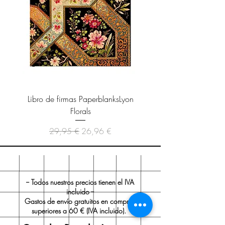
Libro de firmas PaperblanksLyon
Cuaderno Paperblanks As
Florals
Precio
Precio de oferta
29,95 €
26,96 €
-- Todos nuestros precios tienen el IVA
incluido --
Gastos de envío gratuitos en compras
superiores a 60 € (IVA incluido).