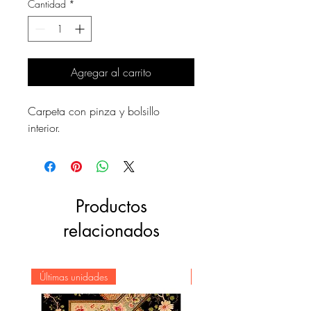
Cantidad
*
Agregar al carrito
Carpeta con pinza y bolsillo
interior.
Productos
relacionados
Últimas unidades
Novedad