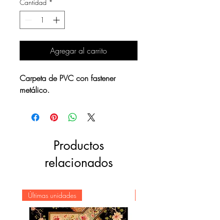
Cantidad
*
Agregar al carrito
Carpeta de PVC con fastener
metálico.
Productos
relacionados
Últimas unidades
Novedad