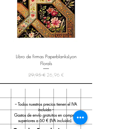
Libro de firmas PaperblanksLyon
Cuaderno Paperblanks As
Florals
Precio
Precio de oferta
29,95 €
26,96 €
-- Todos nuestros precios tienen el IVA
incluido --
Gastos de envío gratuitos en compras
superiores a 60 € (IVA incluido).