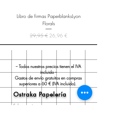
Libro de firmas PaperblanksLyon
Cuaderno Paperblanks As
Florals
Precio
Precio de oferta
29,95 €
26,96 €
-- Todos nuestros precios tienen el IVA
incluido --
Gastos de envío gratuitos en compras
superiores a 60 € (IVA incluido).
Ostraka Papelería
Sobre nosotros
Envío y devoluciones
Políticas de la tienda
Aviso legal