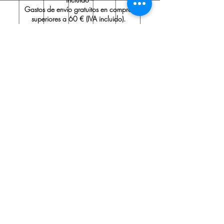
Gastos de envío gratuitos en compras
superiores a 60 € (IVA incluido).
Ostraka Papelería
Sobre nosotros
Envío y devoluciones
Políticas de la tienda
Aviso legal
Contacto
Contacto:
Tel.:
91 705 35 99
ostrakapapeleria@gmail.com
Valóranos en Google haciendo
clic
aquí
.
Suscríbete a nuestro boletín:
>