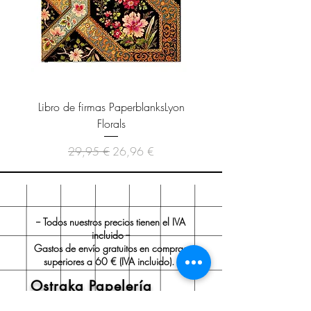
Libro de firmas PaperblanksLyon
Cuaderno Paperblanks As
Florals
Precio
Precio de oferta
29,95 €
26,96 €
-- Todos nuestros precios tienen el IVA
incluido --
Gastos de envío gratuitos en compras
superiores a 60 € (IVA incluido).
Ostraka Papelería