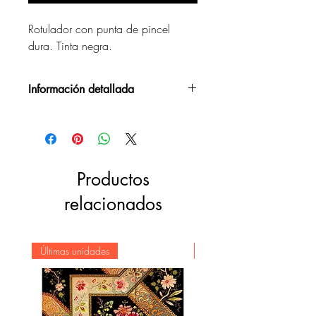
Rotulador con punta de pincel
dura. Tinta negra.
Información detallada
Rotulador con punta de pincel
dura.
Tinta negra.
Rotulador base agua.
Productos
Ideal para lettering, caligrafía,
relacionados
ilustración...
Últimas unidades
Novedad