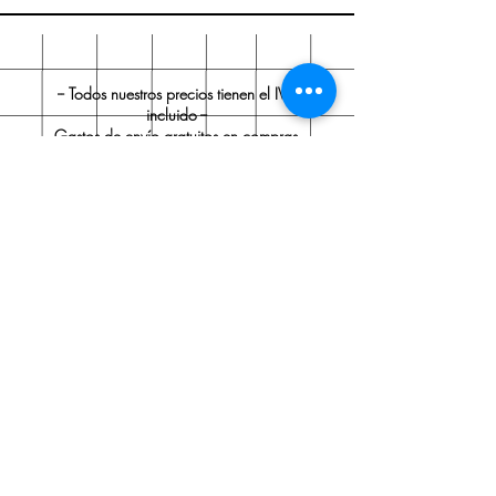
-- Todos nuestros precios tienen el IVA
incluido --
Gastos de envío gratuitos en compras
superiores a 60 € (IVA incluido).
Ostraka Papelería
Sobre nosotros
Envío y devoluciones
Políticas de la tienda
Aviso legal
Contacto
Contacto:
Tel.:
91 705 35 99
ostrakapapeleria@gmail.com