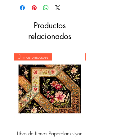
Productos
relacionados
Últimas unidades
Novedad
Libro de firmas PaperblanksLyon
Cuaderno Paperblanks As