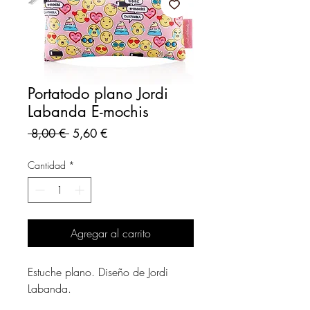
Portatodo plano Jordi
Labanda E-mochis
Precio
Precio
 8,00 € 
5,60 €
de
oferta
Cantidad
*
Agregar al carrito
Estuche plano. Diseño de Jordi
Labanda.