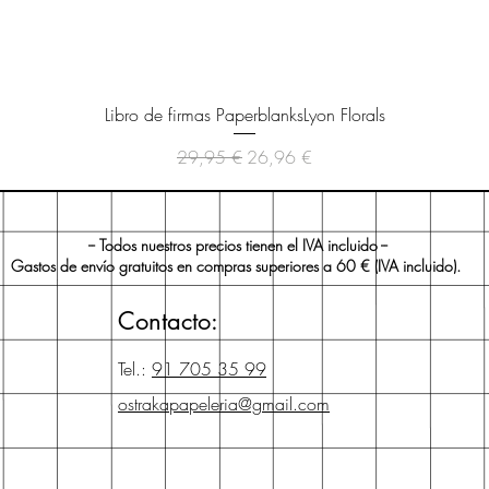
Vista rápida
Libro de firmas PaperblanksLyon Florals
Precio
Precio de oferta
29,95 €
26,96 €
-- Todos nuestros precios tienen el IVA incluido --
Gastos de envío gratuitos en compras superiores a 60 € (IVA incluido).
Contacto:
Tel.:
91 705 35 99
ostrakapapeleria@gmail.com