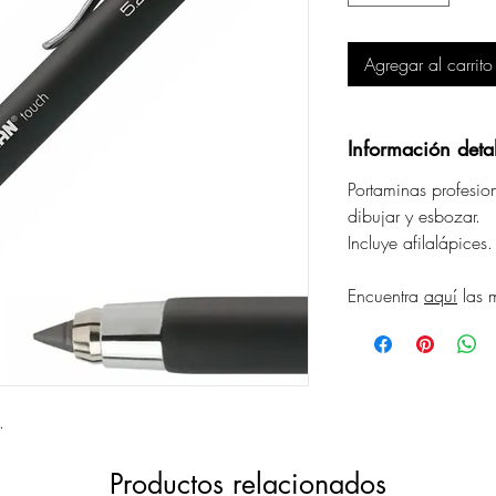
Agregar al carrito
Información deta
Portaminas profesio
dibujar y esbozar.
Incluye afilalápices.
Encuentra
aquí
las 
.
Productos relacionados