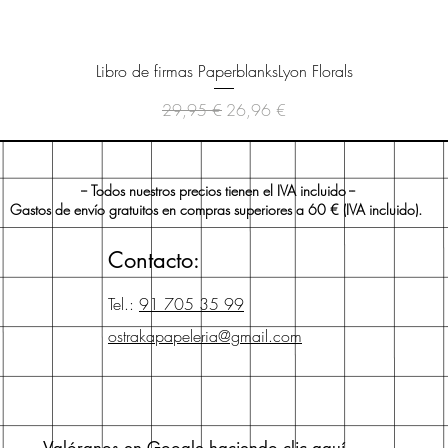
Vista rápida
Libro de firmas PaperblanksLyon Florals
Precio
Precio de oferta
29,95 €
26,96 €
-- Todos nuestros precios tienen el IVA incluido --
Gastos de envío gratuitos en compras superiores a 60 € (IVA incluido).
Contacto:
Tel.:
91 705 35 99
ostrakapapeleria@gmail.com
Valóranos en Google haciendo clic
aquí
.