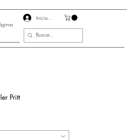
Iniciar sesión
áginas
er Pritt