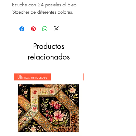
Estuche con 24 pasteles al óleo
Staedtler de diferentes colores.
Productos
relacionados
Últimas unidades
Novedad