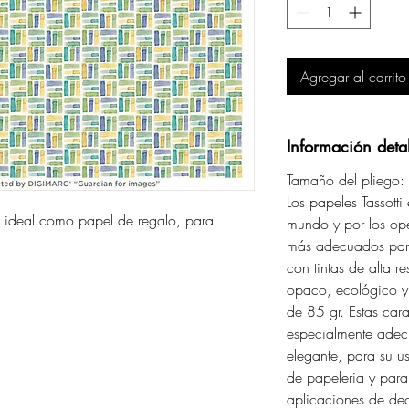
Agregar al carrito
Información deta
Tamaño del pliego
Los papeles Tassotti
i: ideal como papel de regalo, para
mundo y por los ope
más adecuados par
con tintas de alta re
opaco, ecológico y
de 85 gr. Estas cara
especialmente adec
elegante, para su us
de papeleria y par
aplicaciones de de