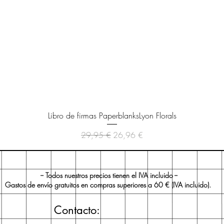
Vista rápida
Libro de firmas PaperblanksLyon Florals
Precio
Precio de oferta
29,95 €
26,96 €
-- Todos nuestros precios tienen el IVA incluido --
Gastos de envío gratuitos en compras superiores a 60 € (IVA incluido).
Contacto: