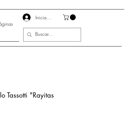
Iniciar sesión
áginas
o Tassotti "Rayitas