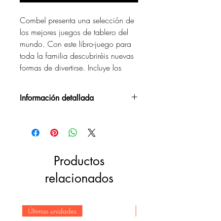
Combel presenta una selección de
los mejores juegos de tablero del
mundo. Con este libro-juego para
toda la familia descubriréis nuevas
formas de divertirse. Incluye los
tableros, las fichas y un dado para
montar, ¡todo lo que necesitáis para
Información detallada
descubrir un mundo de juegos!
Nº de páginas: 12
Editorial: Combel
Encuadernación: Tapa dura
ISBN: 9788498256161
Productos
Año de edición: 2011
relacionados
Últimas unidades
Novedad