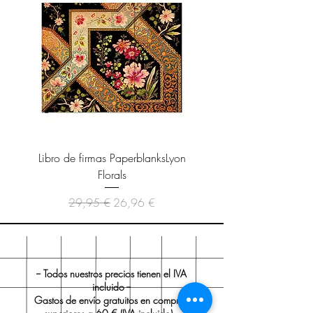
Libro de firmas PaperblanksLyon
Cuaderno Paperblanks As
Florals
Precio
Precio de oferta
29,95 €
26,96 €
-- Todos nuestros precios tienen el IVA
incluido --
Gastos de envío gratuitos en compras