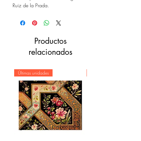
Ruiz de la Prada.
Productos
relacionados
Últimas unidades
Novedad