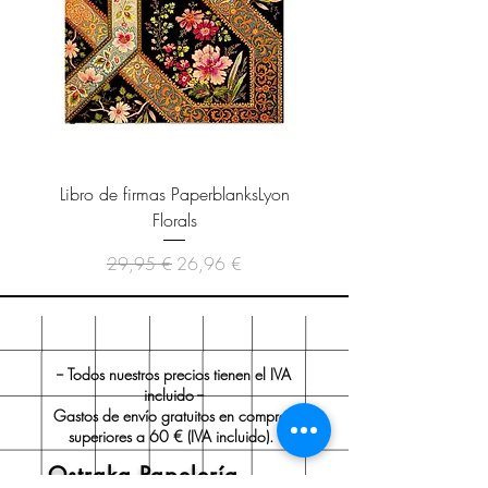
Tapas duras. Cierre elástico.
Interior de hojas rayado. 240
páginas.
Libro de firmas PaperblanksLyon
Cuaderno Paperblanks As
Florals
Precio
Precio de oferta
29,95 €
26,96 €
-- Todos nuestros precios tienen el IVA
incluido --
Gastos de envío gratuitos en compras
superiores a 60 € (IVA incluido).
Ostraka Papelería