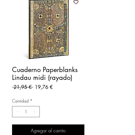
Cuaderno Paperblanks
Lindau midi (rayado)
Precio
Precio
 21,95 € 
19,76 €
de
oferta
Cantidad
*
Agregar al carrito