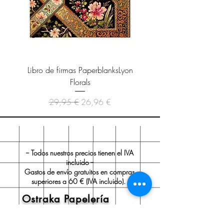
Libro de firmas PaperblanksLyon
Cuaderno Paperblanks As
Florals
Precio
Precio de oferta
29,95 €
26,96 €
-- Todos nuestros precios tienen el IVA
incluido --
Gastos de envío gratuitos en compras
superiores a 60 € (IVA incluido).
Ostraka Papelería
Sobre nosotros