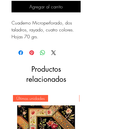
Agregar al carrito
Cuaderno Microperforado, dos
taladros, rayado, cuatro colores.
Hojas 70 grs.
Productos
relacionados
Últimas unidades
Novedad