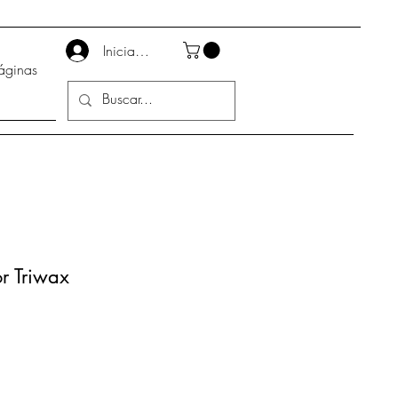
Iniciar sesión
áginas
or Triwax