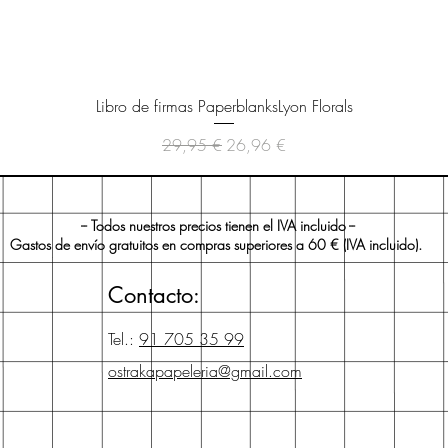
Vista rápida
Libro de firmas PaperblanksLyon Florals
Precio
Precio de oferta
29,95 €
26,96 €
-- Todos nuestros precios tienen el IVA incluido --
Gastos de envío gratuitos en compras superiores a 60 € (IVA incluido).
Contacto:
Tel.:
91 705 35 99
ostrakapapeleria@gmail.com