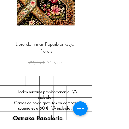
Libro de firmas PaperblanksLyon
Cuaderno Paperblanks As
Florals
Precio
Precio de oferta
29,95 €
26,96 €
-- Todos nuestros precios tienen el IVA
incluido --
Gastos de envío gratuitos en compras
superiores a 60 € (IVA incluido).
Ostraka Papelería
Sobre nosotros