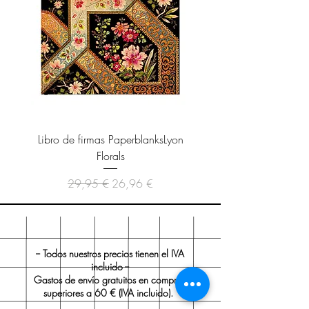
Libro de firmas PaperblanksLyon
Cuaderno Paperblanks As
Florals
Precio
Precio de oferta
29,95 €
26,96 €
-- Todos nuestros precios tienen el IVA
incluido --
Gastos de envío gratuitos en compras
superiores a 60 € (IVA incluido).