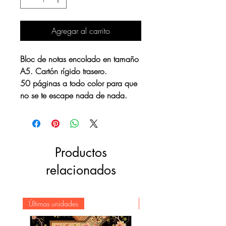
Agregar al carrito
Bloc de notas encolado en tamaño
A5. Cartón rígido trasero.
50 páginas a todo color para que
no se te escape nada de nada.
Productos
relacionados
Últimas unidades
Novedad