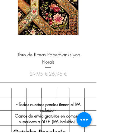
Libro de firmas PaperblanksLyon
Cuaderno Paperblanks As
Florals
Precio
Precio de oferta
29,95 €
26,96 €
-- Todos nuestros precios tienen el IVA
incluido --
Gastos de envío gratuitos en compras
superiores a 60 € (IVA incluido).
Ostraka Papelería