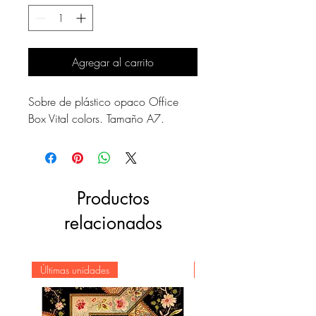
Agregar al carrito
Sobre de plástico opaco Office
Box Vital colors. Tamaño A7.
Productos
relacionados
Últimas unidades
Novedad