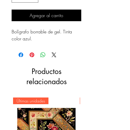
Agregar al carrito
Bolígrafo borrable de gel. Tinta
color azul.
Productos
relacionados
Últimas unidades
Novedad