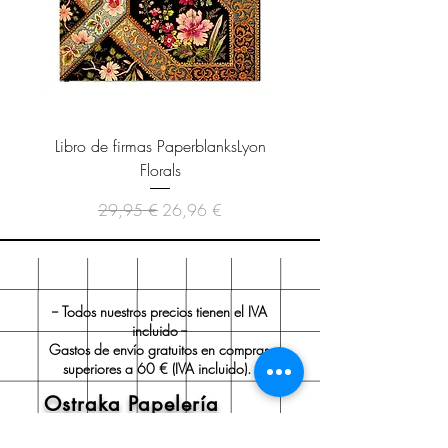
Libro de firmas PaperblanksLyon
Cuaderno Paperblanks As
Florals
Precio
Precio de oferta
29,95 €
26,96 €
-- Todos nuestros precios tienen el IVA
incluido --
Gastos de envío gratuitos en compras
superiores a 60 € (IVA incluido).
Ostraka Papelería
Sobre nosotros