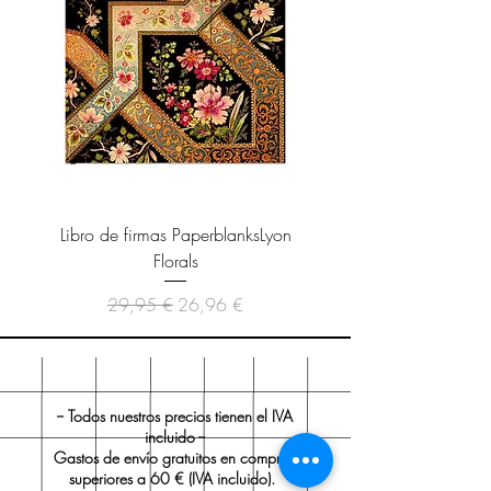
Bordes redondeados
Tamaño: 4x18.5 cm
Libro de firmas PaperblanksLyon
Cuaderno Paperblanks As
Florals
Precio
Precio de oferta
29,95 €
26,96 €
-- Todos nuestros precios tienen el IVA
incluido --
Gastos de envío gratuitos en compras
superiores a 60 € (IVA incluido).