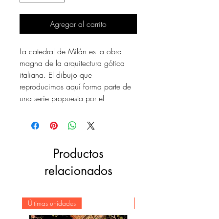
Agregar al carrito
La catedral de Milán es la obra
magna de la arquitectura gótica
italiana. El dibujo que
reproducimos aquí forma parte de
una serie propuesta por el
arquitecto Paolo Cesa Bianchi para
la decoración de las bóvedas del
interior de la catedral de Milán. Se
trata de un diseño de tracería con
Productos
adornos de trifolios, tetrafolios y
relacionados
pentafolios.
Papel decorado impreso
Últimas unidades
Diseños a doble cara
Novedad
Impresión con textura