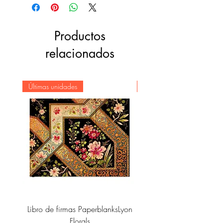
Productos
relacionados
Últimas unidades
Novedad
Libro de firmas PaperblanksLyon
Cuaderno Paperblanks As
Florals