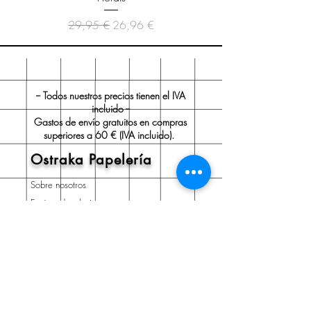
Precio
Precio de oferta
29,95 €
26,96 €
-- Todos nuestros precios tienen el IVA
incluido --
Gastos de envío gratuitos en compras
superiores a 60 € (IVA incluido).
Ostraka Papelería
Sobre nosotros
Envío y devoluciones
Políticas de la tienda
Aviso legal
Contacto
Contacto:
Tel.:
91 705 35 99